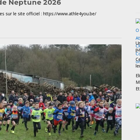
 de Neptune 2026
es sur le site officiel : https://www.athle4you.be/
Un
pa
Ce
le
El
Ma
Et