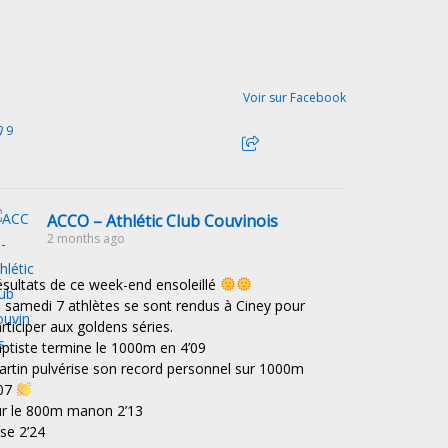
Voir sur Facebook
9
ACCO – Athlétic Club Couvinois
2 months ago
sultats de ce week-end ensoleillé
 samedi 7 athlètes se sont rendus à Ciney pour
rticiper aux goldens séries.
ptiste termine le 1000m en 4’09
rtin pulvérise son record personnel sur 1000m
’07
ur le 800m manon 2’13
ise 2’24