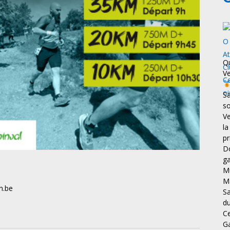
Qu
Ve
Sa
s
Ve
la
pr
Do
ga
Mu
Ma
n.be
Sa
du
C
Ga