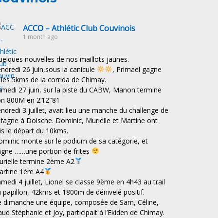
ACCO – Athlétic Club Couvinois
1 month ago
elques nouvelles de nos maillots jaunes.
ndredi 26 juin,sous la canicule
, Primael gagne
les 5kms de la corrida de Chimay.
medi 27 juin, sur la piste du CABW, Manon termine
on 800M en 2’12″81
ndredi 3 juillet, avait lieu une manche du challenge de
 fagne à Doische. Dominic, Murielle et Martine ont
is le départ du 10kms.
minic monte sur le podium de sa catégorie, et
gne ……une portion de frites
rielle termine 2ème A2
rtine 1ère A4
medi 4 juillet, Lionel se classe 9ème en 4h43 au trail
 papillon, 42kms et 1800m de dénivelé positif.
e dimanche une équipe, composée de Sam, Céline,
ud Stéphanie et Joy, participait à l’Ekiden de Chimay.