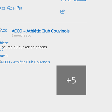
Voir sur Facebook
52
8
9
ACCO – Athlétic Club Couvinois
2 months ago
 course du bunker en photos
5
+