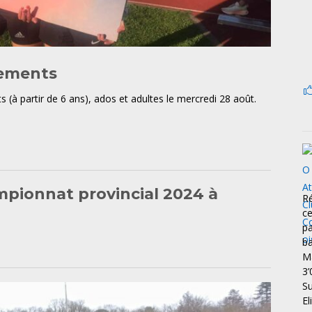
nements
(à partir de 6 ans), ados et adultes le mercredi 28 août.
pionnat provincial 2024 à
Ré
ce
pa
ba
Ma
3
S
El