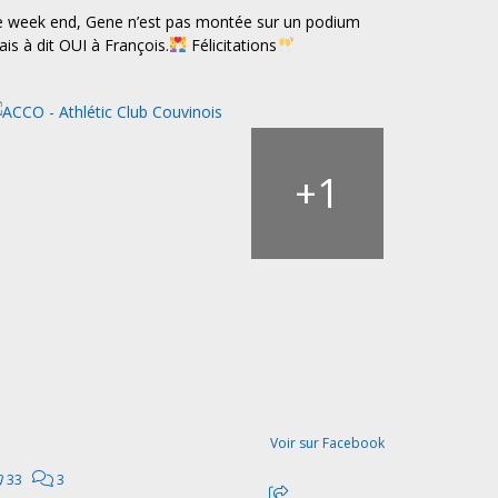
e week end, Gene n’est pas montée sur un podium
is à dit OUI à François.
Félicitations
1
+
Voir sur Facebook
33
3