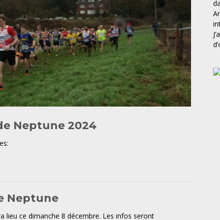
da
An
in
J’
d’
 de Neptune 2024
les:
de Neptune
a lieu ce dimanche 8 décembre. Les infos seront