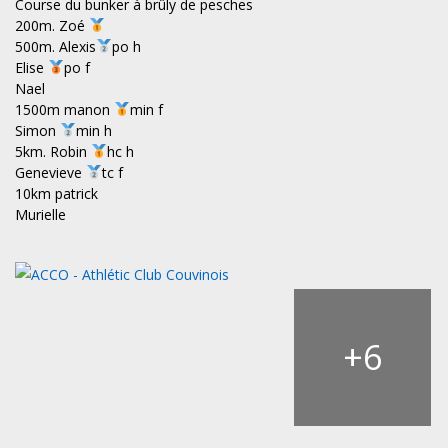
Course du bunker à brûly de pesches
200m. Zoé
500m. Alexis
po h
Elise
po f
Nael
1500m manon
min f
Simon
min h
5km. Robin
hc h
Genevieve
tc f
10km patrick
Murielle
+
6