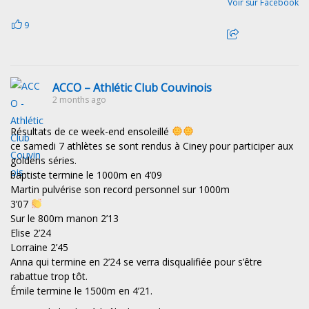
Voir sur Facebook
9
ACCO – Athlétic Club Couvinois
2 months ago
Résultats de ce week-end ensoleillé
ce samedi 7 athlètes se sont rendus à Ciney pour participer aux
goldens séries.
baptiste termine le 1000m en 4’09
Martin pulvérise son record personnel sur 1000m
3’07
Sur le 800m manon 2’13
Elise 2’24
Lorraine 2’45
Anna qui termine en 2’24 se verra disqualifiée pour s’être
rabattue trop tôt.
Émile termine le 1500m en 4’21.